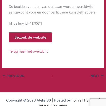
De beelden van Jan van der Laan worden wereldwijd
aangekocht voor en door particuliere kunstliefhebbers.
[rl_gallery id=”1706″]
Bezoek de website
Terug naar het overzicht
PREVIOUS
NEXT
Copyright © 2026 Atelier80 | Hosted by
Tom's IT Service
|